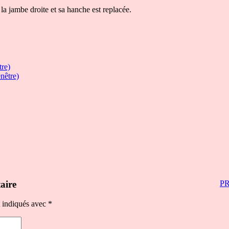
a jambe droite et sa hanche est replacée.
tre)
nêtre)
aire
P
t indiqués avec
*